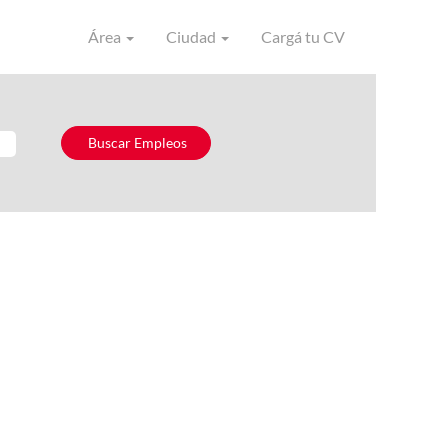
Área
Ciudad
Cargá tu CV